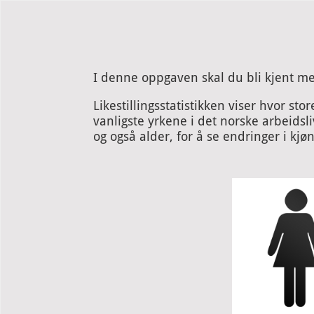
Use left and right arrow to change slide in that direction whene
Side 1: Forside
I denne oppgaven skal du bli kjent 
Likestillingsstatistikken viser hvor s
vanligste yrkene i det norske arbeidsli
og også alder, for å se endringer i kjø